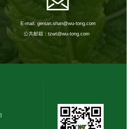
E-mail:
genian.shan@wu-tong.com
公共邮箱：
tzwt@wu-tong.com
司