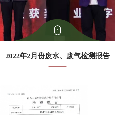
2022年2月份废水、废气检测报告