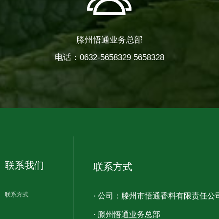
滕州悟通业务总部
电话：0632-5658329 5658328
联系我们
联系方式
联系方式
· 公司：
滕州市悟通香料有限责任公
· 滕州悟通业务总部