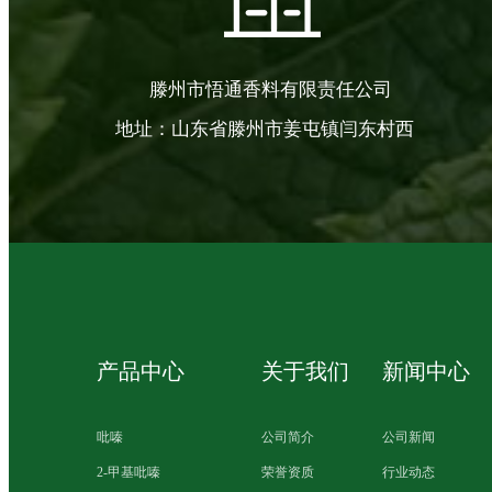
滕州市悟通香料有限责任公司
地址：山东省滕州市姜屯镇闫东村西
产品中心
关于我们
新闻中心
吡嗪
公司简介
公司新闻
2-甲基吡嗪
荣誉资质
行业动态