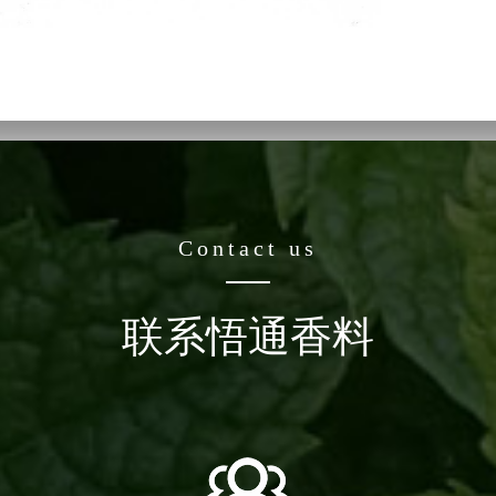
Contact us
联系悟通香料