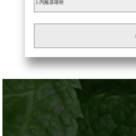
2-丙酰基噻唑