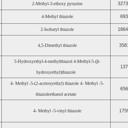
2-Methyl-3-ethoxy pyrazine
3273
4-Methyl thiazole
693
2-Isobutyl thiazole
1864
4,5-Dimethyl thiazole
358
5-Hydroxyethyl-4-methylthiazol 4-Methyl-5-(β-
137
hydroxyethyl)thiazole
4- Methyl -5-(2-acetoxyethyl) thiazole 4- Methyl -5-
656
thiazoleethanol acetate
4- Methyl -5-vinyl thiazole
175