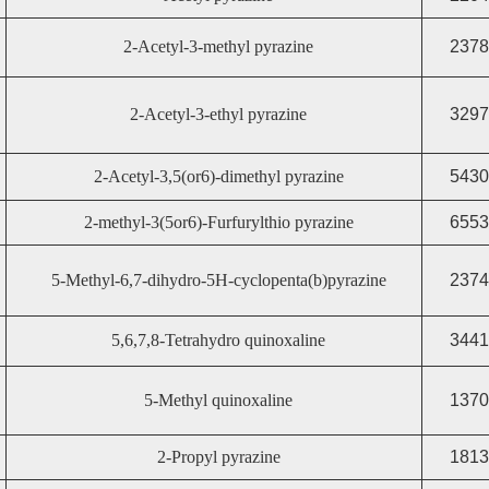
2-Acetyl-3-methyl pyrazine
2378
2-Acetyl-3-ethyl pyrazine
3297
2-Acetyl-3,5(or6)-dimethyl pyrazine
5430
2-methyl-3(5or6)-Furfurylthio pyrazine
6553
5-Methyl-6,7-dihydro-5H-cyclopenta(b)pyrazine
2374
5,6,7,8-Tetrahydro quinoxaline
3441
5-Methyl quinoxaline
1370
2-Propyl pyrazine
1813